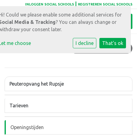
|
INLOGGEN SOCIAL SCHOOLS
REGISTREREN SOCIAL SCHOOLS
Hi! Could we please enable some additional services for
Toggl
Social Media & Tracking
? You can always change or
withdraw your consent later.
Let me choose
I decline
That's ok
OPENINGSTIJDEN
Peuteropvang het Rupsje
Tarieven
Openingstijden