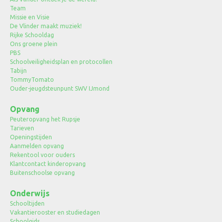
Team
Missie en Visie
De Vlinder maakt muziek!
Rijke Schooldag
Ons groene plein
PBS
Schoolveiligheidsplan en protocollen
Tabijn
TommyTomato
Ouder-jeugdsteunpunt SWV IJmond
Opvang
Peuteropvang het Rupsje
Tarieven
Openingstijden
Aanmelden opvang
Rekentool voor ouders
Klantcontact kinderopvang
Buitenschoolse opvang
Onderwijs
Schooltijden
Vakantierooster en studiedagen
Schoolgids